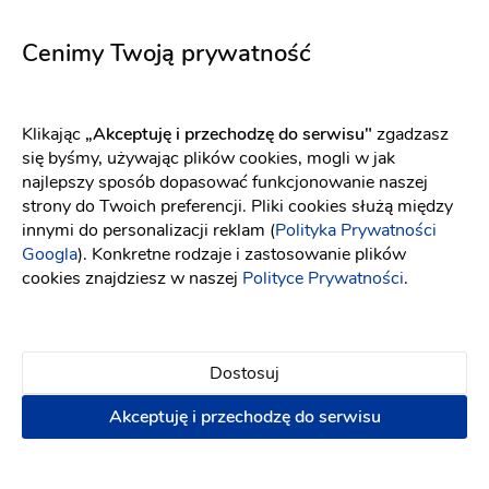
5727
Rose
Fason: Prosta, Litera A
Dekolt: W łódkę
Długość rękawa
Fason: Prosta, Litera A, Klasyczny
Cenimy Twoją prywatność
Klikając
„Akceptuję i przechodzę do serwisu"
zgadzasz
się byśmy, używając plików cookies, mogli w jak
najlepszy sposób dopasować funkcjonowanie naszej
strony do Twoich preferencji. Pliki cookies służą między
innymi do personalizacji reklam (
Polityka Prywatności
Googla
). Konkretne rodzaje i zastosowanie plików
cookies znajdziesz w naszej
Polityce Prywatności
.
Dostosuj
Akceptuję i przechodzę do serwisu
WONA Concept
Elizabeth Passion
Code
5733
Fason: Prosta, Princessa
Dekolt: W łódkę
Długość ręka
Fason: Syrena, Princessa
D