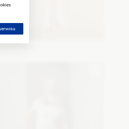
ookies
 serwisu
lizabeth Passion
5746
ason: Prosta
Dekolt: Serce
Długość rękawa: Bez
amiączek, Bez rękawów, Opuszczony na ramiona
Zobacz szczegóły