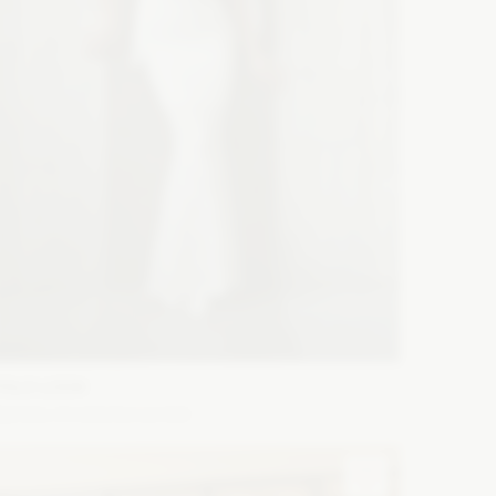
YOLO LOOK
phelia śmietankowa biel
ason: Prosta
Dekolt: W łódkę
Długość rękawa: Bez
amiączek, Bez rękawów, Opuszczony na ramiona