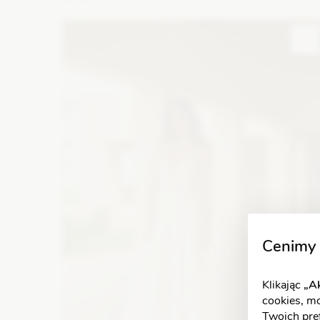
Fason: Syrena
Dekolt: Głęboki dekolt, Serce, Inny dekol
Długość rękawa: Bez rękawów, Ramiączka
Zobacz szczegóły
Cenimy 
Klikając
„Ak
cookies, m
Twoich pref