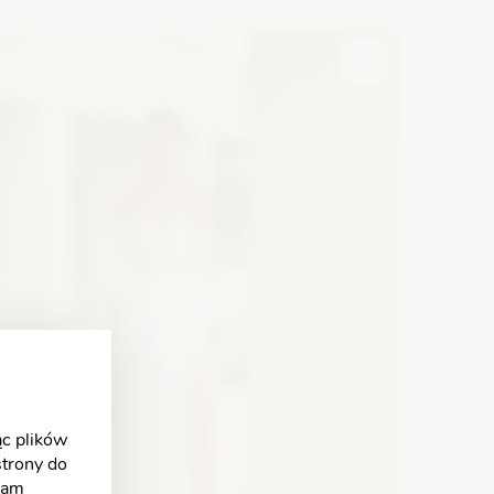
ason: Syrena, Princessa
Dekolt: Pod szyję, Serce
ługość rękawa: Bez ramiączek, Bez rękawów, Z długim
ękawem
Zobacz szczegóły
c plików
strony do
klam