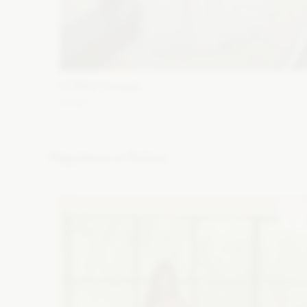
WONA Concept
Alma
Fason: Syrena
Dekolt: Głęboki dekolt, Pod szyję, Inny
dekolt, Litera V
Długość rękawa: Krótki
Popularne w Polsce
Zobacz szczegóły