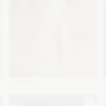
Elizabeth Passion
5667
O
Fason: Princessa
Dekolt: Serce
Długość rękawa: Bez
F
ramiączek, Bez rękawów, Opuszczony na ramiona, Inny
r