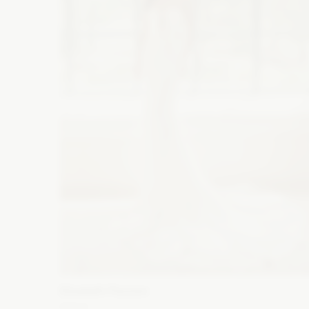
Elizabeth Passion
5724