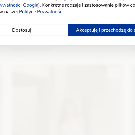
rywatności Googla
). Konkretne rodzaje i zastosowanie plików c
 w naszej
Polityce Prywatności
.
Dostosuj
Akceptuję i przechodzę do
Elizabeth Passion
E
5753
Fason: Litera A
Dekolt: Serce
Długość rękawa: Bez
F
ramiączek, Bez rękawów, Opuszczony na ramiona
r
Zobacz szczegóły