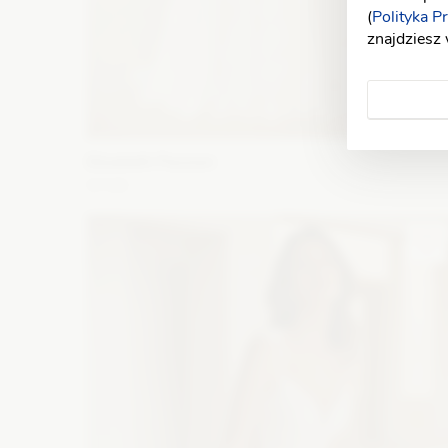
(
Polityka P
znajdziesz
Elizabeth Passion
5729
Fason: Litera A
Długość rękawa: Bez rękawów,
Ramiączka
Dekolt: Litera V
Zobacz szczegóły