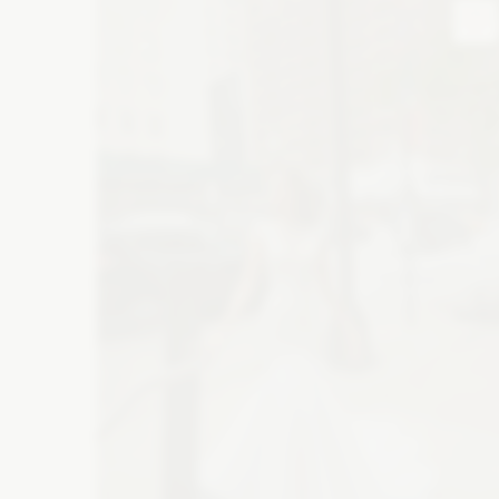
Atrakcje na wesele
M
Wesele w górach
Suknie wieczorowe
Bi
Szklarnia na wesele
Wesele na plaży
Buty ślubne
Ba
Folwark na wesele
Catering
De
Zaproszenia
Ko
Wyślij z