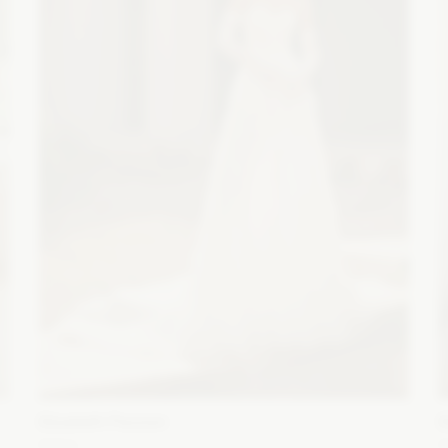
Elizabeth Passion
E
5721