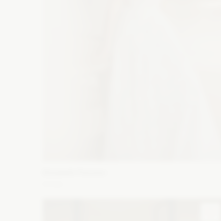
Elizabeth Passion
5720
Fason: Litera A
Dekolt: Serce
Długość rękawa: Bez
rękawów, Ramiączka