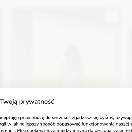
t
Fason: Litera A
Dekolt: Serce
Długość rękawa: Bez
F
ramiączek, Bez rękawów
D
r
Zobacz szczegóły
Twoją prywatność
ceptuję i przechodzę do serwisu"
zgadzasz się byśmy, używają
ogli w jak najlepszy sposób dopasować funkcjonowanie naszej 
erencji. Pliki cookies służą między innymi do personalizacji re