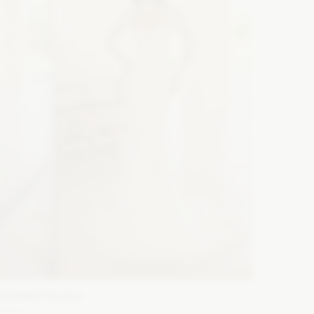
lizabeth Passion
5733