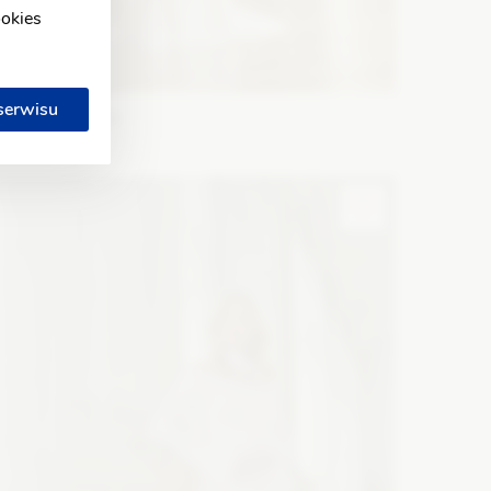
ookies
 serwisu
WONA Concept
marant
ason: Syrena
Dekolt: W łódkę
Długość rękawa: Bez
amiączek, Bez rękawów
Zobacz szczegóły