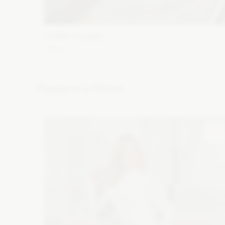
WONA Concept
Alma
Fason: Syrena
Dekolt: Głęboki dekolt, Pod szyję, Inny
dekolt, Litera V
Długość rękawa: Krótki
Popularne w Polsce
Zobacz szczegóły