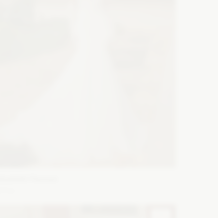
lizabeth Passion
5711
ason: Syrena
Długość rękawa: Bez rękawów,
amiączka
Dekolt: Litera V