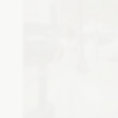
Atrakcje na wesele
M
Wesele w górach
Suknie wieczorowe
Bi
Szklarnia na wesele
Wesele na plaży
Buty ślubne
Ba
Folwark na wesele
Catering
De
Zaproszenia
Ko
Wyślij z