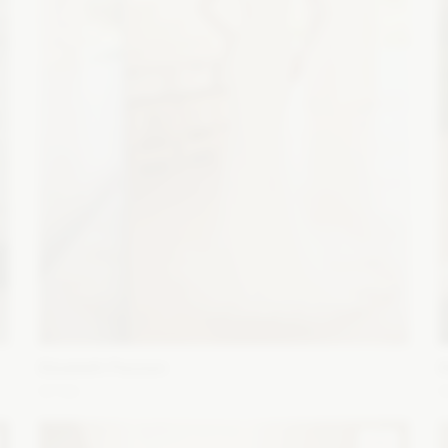
Elizabeth Passion
E
5733
Fason: Syrena, Princessa
Dekolt: Pod szyję, Serce
F
Długość rękawa: Bez ramiączek, Bez rękawów, Z długim
R