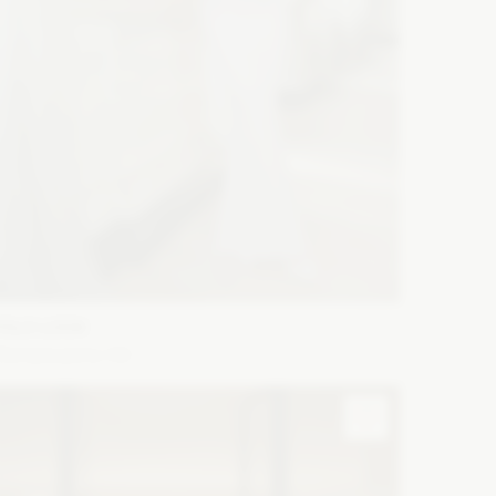
YOLO LOOK
lympia jasny róż
ason: Prosta
Dekolt: W łódkę
Długość rękawa: Bez
amiączek, Z długim rękawem
Zobacz szczegóły