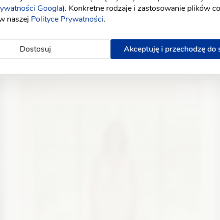
rywatności Googla
). Konkretne rodzaje i zastosowanie plików c
 w naszej
Polityce Prywatności
.
Dostosuj
Akceptuję i przechodzę do
Elizabeth Passion
5735
A
ć
Fason: Prosta
Dekolt: Prosty
Długość rękawa: Bez
F
rękawów, Ramiączka
r
Zobacz szczegóły