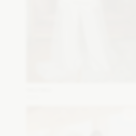
Maco Maco
Atena
Fason: Prosta, Klasyczny
Dekolt: Dekolt amerykański,
Głęboki dekolt, Serce, Litera V
Długość rękawa: Z
długim rękawem
Zobacz szczegóły