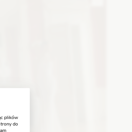
Zobacz szczegóły
c plików
strony do
klam