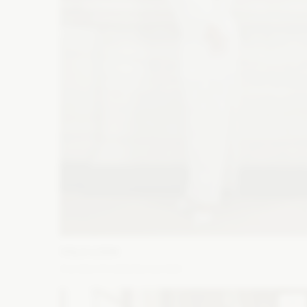
YOLO LOOK
Aurelia śmietankowa biel
Fason: Prosta
Dekolt: Pod szyję
Długość rękawa: Z
długim rękawem