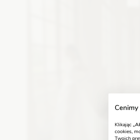
Zobacz szczegóły
Cenimy 
Klikając
„Ak
cookies, m
Twoich pref