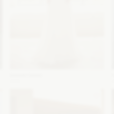
Elizabeth Passion
5666
O
Fason: Prosta
Długość rękawa: Bez rękawów,
F
Ramiączka
Dekolt: Litera V
r
Zobacz szczegóły