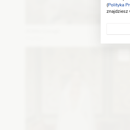
(
Polityka P
znajdziesz
WONA Concept
Charleen
Fason: Prosta, Princessa
Dekolt: Inny dekolt
Długoś
rękawa: Bez ramiączek, Bez rękawów, Z długim rękawem
Zobacz szczegóły