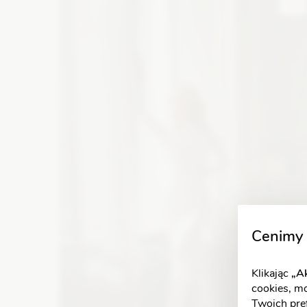
Zobacz szczegóły
Cenimy 
Klikając
„Ak
cookies, m
Twoich pref