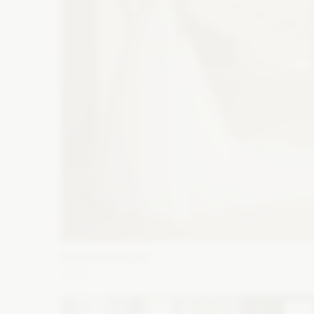
Elizabeth Passion
5707
Fason: Princessa
Dekolt: Serce
Długość rękawa: Be
rękawów, Ramiączka