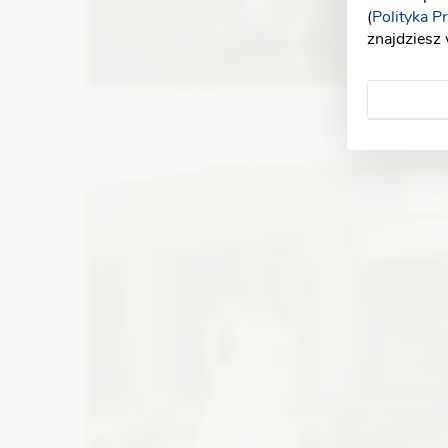
(
Polityka P
znajdziesz
YOLO LOOK
Aurelia różowa
Fason: Prosta
Dekolt: Pod szyję
Długość rękawa: Z
długim rękawem
Zobacz szczegóły