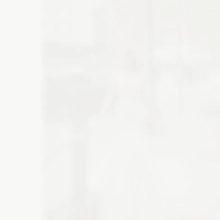
Atrakcje na wesele
M
Wesele w górach
Suknie wieczorowe
Bi
Szklarnia na wesele
Wesele na plaży
Buty ślubne
Ba
Folwark na wesele
Catering
De
Zaproszenia
Ko
Wyślij z