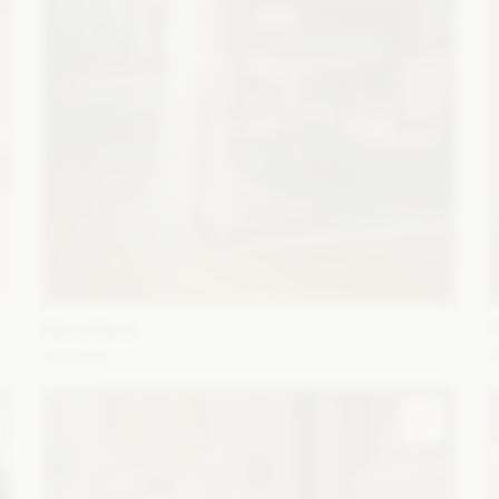
Maco Maco
Victoria
C
z
Fason: Prosta, Syrena, Litera A, Klasyczny
Dekolt:
F
Dekolt amerykański, Głęboki dekolt, Litera V
Długość
r
rękawa: Bez rękawów
Zobacz szczegóły