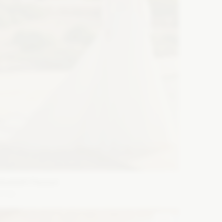
lizabeth Passion
5740
ason: Princessa
Dekolt: Prosty
Długość rękawa:
ez ramiączek, Bez rękawów, Z długim rękawem,