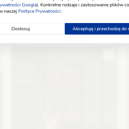
rywatności Googla
). Konkretne rodzaje i zastosowanie plików c
 w naszej
Polityce Prywatności
.
Dostosuj
Akceptuję i przechodzę do
WONA Concept
E
Arabesque
Fason: Syrena
Dekolt: Serce
Długość rękawa: Bez
F
ramiączek, Z długim rękawem, Opuszczony na ramiona
r
Zobacz szczegóły