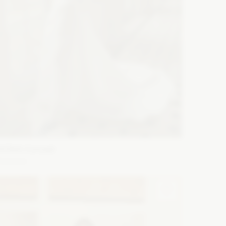
WONA Concept
harleen
ason: Prosta, Princessa
Dekolt: Inny dekolt
Długość
ękawa: Bez ramiączek, Bez rękawów, Z długim rękawem
Zobacz szczegóły