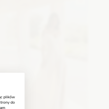
puszczony na ramiona
Zobacz szczegóły
c plików
strony do
klam