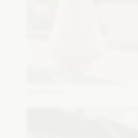
Elizabeth Passion
5742
Fason: Princessa
Dekolt: Serce
Długość rękawa: Be
ramiączek, Bez rękawów, Z długim rękawem, Opuszczony
na ramiona
Zobacz szczegóły