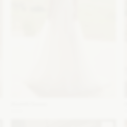
Elizabeth Passion
E
5654
z
Fason: Litera A
Dekolt: Inny dekolt, Litera V
Długość
F
rękawa: Bez rękawów, Ramiączka
B