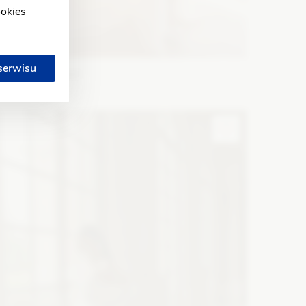
ookies
 serwisu
lizabeth Passion
5726
ason: Litera A
Dekolt: Serce
Długość rękawa: Bez
ękawów, Opuszczony na ramiona, Inny
Zobacz szczegóły