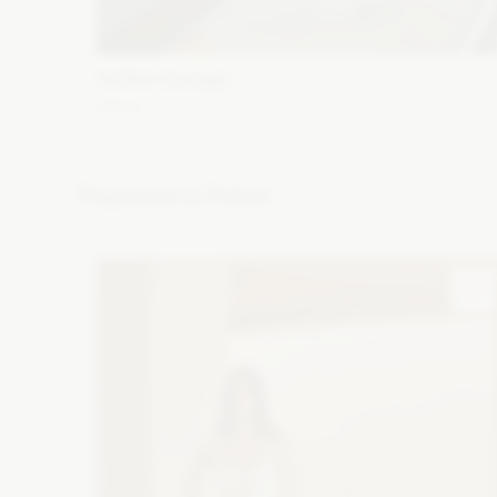
WONA Concept
Alma
Fason: Syrena
Dekolt: Głęboki dekolt, Pod szyję, Inny
dekolt, Litera V
Długość rękawa: Krótki
Popularne w Polsce
Zobacz szczegóły