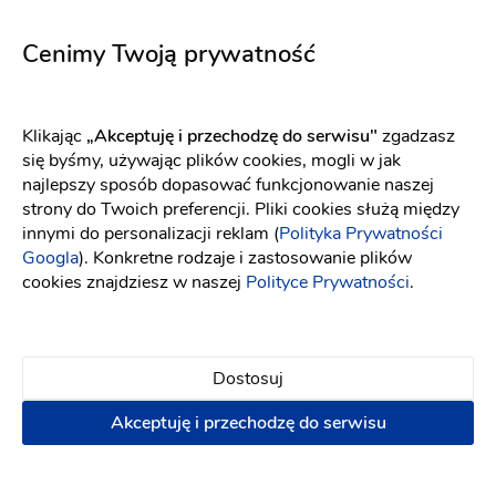
Amelie
Adagio
Fason: Prosta, Syrena
Dekolt: Serce
Długość rękawa: Be
Fason: Litera A, Princessa
Cenimy Twoją prywatność
Klikając
„Akceptuję i przechodzę do serwisu"
zgadzasz
się byśmy, używając plików cookies, mogli w jak
najlepszy sposób dopasować funkcjonowanie naszej
strony do Twoich preferencji. Pliki cookies służą między
innymi do personalizacji reklam (
Polityka Prywatności
Googla
). Konkretne rodzaje i zastosowanie plików
cookies znajdziesz w naszej
Polityce Prywatności
.
Dostosuj
Akceptuję i przechodzę do serwisu
Elizabeth Passion
Elizabeth Passion
5720
5727
Fason: Litera A
Dekolt: Serce
Długość rękawa: Bez ręk
Fason: Prosta, Litera A
Dek