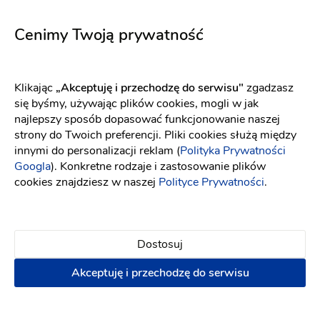
5726
Comet
Fason: Litera A
Dekolt: Serce
Fason: Princessa
Długość rękawa: Bez ręka
Dekolt: Serce
Cenimy Twoją prywatność
Klikając
„Akceptuję i przechodzę do serwisu"
zgadzasz
się byśmy, używając plików cookies, mogli w jak
najlepszy sposób dopasować funkcjonowanie naszej
strony do Twoich preferencji. Pliki cookies służą między
innymi do personalizacji reklam (
Polityka Prywatności
Googla
). Konkretne rodzaje i zastosowanie plików
cookies znajdziesz w naszej
Polityce Prywatności
.
Dostosuj
Akceptuję i przechodzę do serwisu
WONA Concept
Elizabeth Passion
Aster
5667
Fason: Princessa
Dekolt: W łódkę
Fason: Princessa
Długość rękawa: Bez
Dekolt: Serce