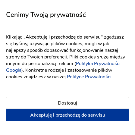
Aster
5666
Fason: Princessa
Dekolt: W łódkę
Fason: Prosta
Długość rękawa: Bez
Długość rękawa: Bez rękawów, Ramiączka
Cenimy Twoją prywatność
Klikając
„Akceptuję i przechodzę do serwisu"
zgadzasz
się byśmy, używając plików cookies, mogli w jak
najlepszy sposób dopasować funkcjonowanie naszej
strony do Twoich preferencji. Pliki cookies służą między
innymi do personalizacji reklam (
Polityka Prywatności
Googla
). Konkretne rodzaje i zastosowanie plików
cookies znajdziesz w naszej
Polityce Prywatności
.
Dostosuj
Akceptuję i przechodzę do serwisu
Elizabeth Passion
Maco Maco
5729
Bianca
Fason: Litera A
Długość rękawa: Bez rękawów, Ramiączka
Fason: Prosta, Syrena, Klasyczny, Empire