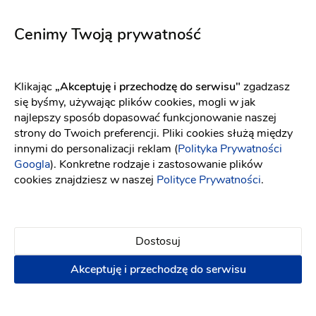
Selene jasny róż
5660
Fason: Prosta
Dekolt: W łódkę
Fason: Syrena
Długość rękawa: Bez ra
Długość rękawa: Bez rękawów, Ramiączka
Cenimy Twoją prywatność
Klikając
„Akceptuję i przechodzę do serwisu"
zgadzasz
się byśmy, używając plików cookies, mogli w jak
najlepszy sposób dopasować funkcjonowanie naszej
strony do Twoich preferencji. Pliki cookies służą między
innymi do personalizacji reklam (
Polityka Prywatności
Googla
). Konkretne rodzaje i zastosowanie plików
cookies znajdziesz w naszej
Polityce Prywatności
.
Dostosuj
Akceptuję i przechodzę do serwisu
Maco Maco
Elizabeth Passion
Amelie
5726
Fason: Prosta, Syrena
Dekolt: Serce
Fason: Litera A
Długość rękawa: Be
Dekolt: Serce