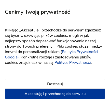
5731
Encato
Fason: Princessa
Dekolt: Serce
Długość rękawa: Bez ra
Fason: Litera A, Princessa
Cenimy Twoją prywatność
Klikając
„Akceptuję i przechodzę do serwisu"
zgadzasz
się byśmy, używając plików cookies, mogli w jak
najlepszy sposób dopasować funkcjonowanie naszej
strony do Twoich preferencji. Pliki cookies służą między
innymi do personalizacji reklam (
Polityka Prywatności
Googla
). Konkretne rodzaje i zastosowanie plików
cookies znajdziesz w naszej
Polityce Prywatności
.
Dostosuj
Akceptuję i przechodzę do serwisu
Elizabeth Passion
YOLO LOOK
5661
Aurora jasny róż
Fason: Prosta
Długość rękawa: Bez rękawów, Ramiączka
Fason: Prosta
Dekolt: Pod szyję