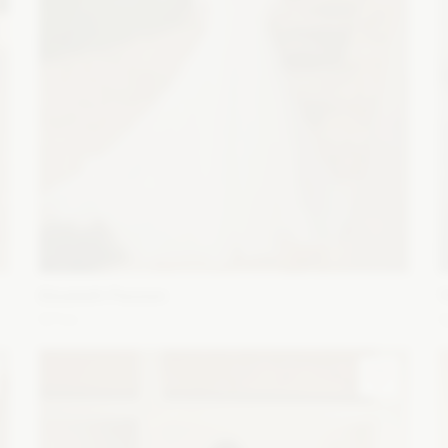
Elizabeth Passion
5711
S
z
Fason: Syrena
Długość rękawa: Bez rękawów,
F
Ramiączka
Dekolt: Litera V
r
Zobacz szczegóły