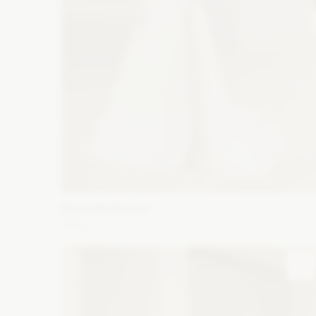
Elizabeth Passion
5744
Fason: Princessa
Dekolt: Serce
Długość rękawa: Be
ramiączek, Bez rękawów, Opuszczony na ramiona
Zobacz szczegóły