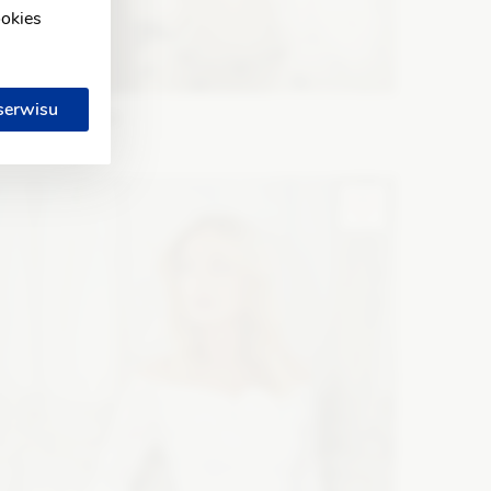
ookies
 serwisu
WONA Concept
rabesque
ason: Syrena
Dekolt: Serce
Długość rękawa: Bez
amiączek, Z długim rękawem, Opuszczony na ramiona
Zobacz szczegóły