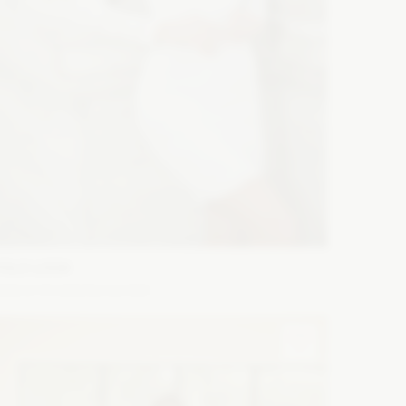
YOLO LOOK
elene śmietankowa biel
ason: Prosta
Dekolt: W łódkę
Długość rękawa: Bez
amiączek, Z długim rękawem, Opuszczony na ramiona
Zobacz szczegóły