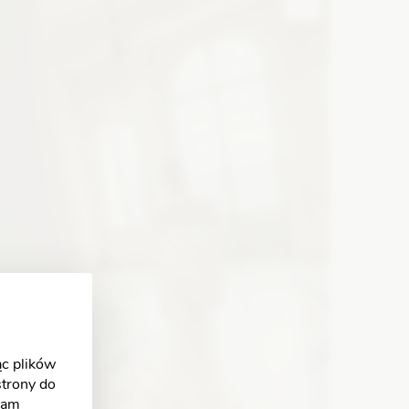
Zobacz szczegóły
c plików
strony do
klam