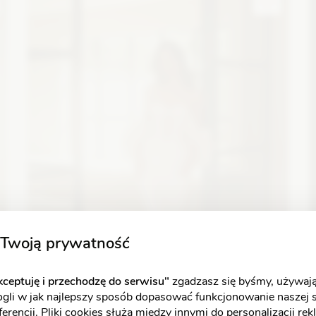
Zobacz szczegóły
Twoją prywatność
ceptuję i przechodzę do serwisu"
zgadzasz się byśmy, używają
ogli w jak najlepszy sposób dopasować funkcjonowanie naszej 
erencji. Pliki cookies służą między innymi do personalizacji re