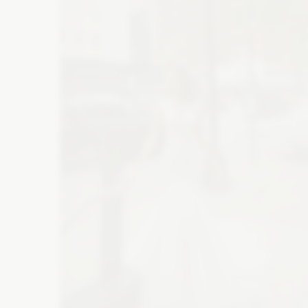
Atrakcje na wesele
M
Wesele w górach
Suknie wieczorowe
Bi
Szklarnia na wesele
Wesele na plaży
Buty ślubne
Ba
Folwark na wesele
Catering
De
Zaproszenia
Ko
Wyślij z