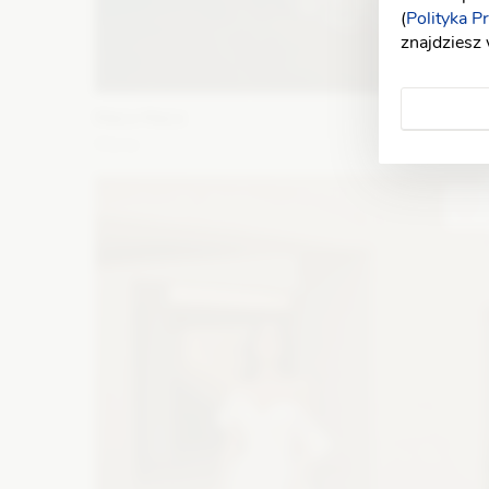
(
Polityka P
znajdziesz
Maco Maco
Mona
Fason: Prosta, Syrena
Dekolt: Serce
Długość rękawa
Bez rękawów, Z długim rękawem
Zobacz szczegóły