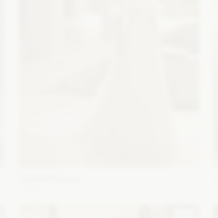
Elizabeth Passion
5700
I
Fason: Princessa
Dekolt: Prosty
Długość rękawa:
F
Bez ramiączek, Bez rękawów, Opuszczony na ramiona
r