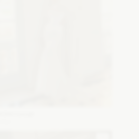
WONA Concept
ndigo
ason: Prosta, Syrena
Dekolt: Pod szyję
Długość
ękawa: Bez ramiączek, Z długim rękawem