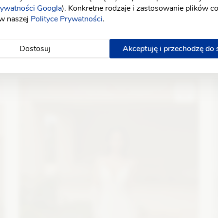
rywatności Googla
). Konkretne rodzaje i zastosowanie plików c
 w naszej
Polityce Prywatności
.
Dostosuj
Akceptuję i przechodzę do
Elizabeth Passion
5702
A
:
Fason: Syrena
Dekolt: Serce
Długość rękawa: Bez
F
ramiączek, Bez rękawów, Opuszczony na ramiona
r
Zobacz szczegóły