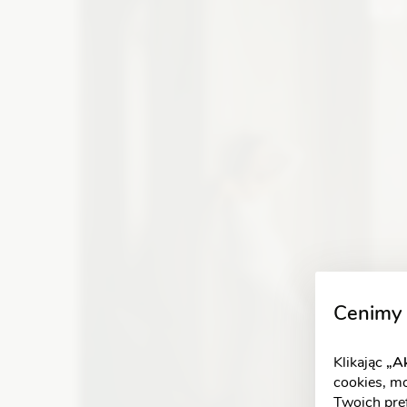
ramiona
Zobacz szczegóły
Cenimy 
Klikając
„Ak
cookies, m
Twoich pref