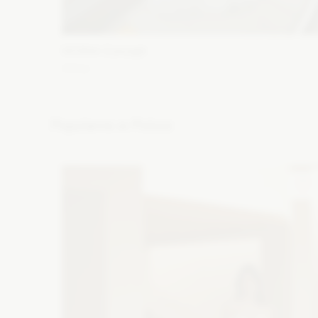
WONA Concept
Alma
Fason: Syrena
Dekolt: Głęboki dekolt, Pod szyję, Inny
dekolt, Litera V
Długość rękawa: Krótki
Popularne w Polsce
Zobacz szczegóły