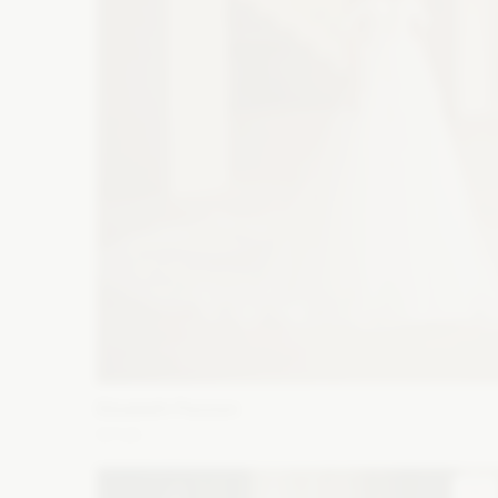
Elizabeth Passion
5715
Fason: Princessa
Dekolt: Serce, Inny dekolt
Długość
rękawa: Bez ramiączek, Bez rękawów, Opuszczony na