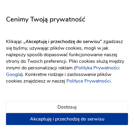
WONA Concept
Maco Maco
Adagio
Victoria
Fason: Litera A, Princessa
Dekolt: Serce
Długość rękawa
Fason: Prosta, Syrena, Litera A, Klasyczny
Cenimy Twoją prywatność
Klikając
„Akceptuję i przechodzę do serwisu"
zgadzasz
się byśmy, używając plików cookies, mogli w jak
najlepszy sposób dopasować funkcjonowanie naszej
strony do Twoich preferencji. Pliki cookies służą między
innymi do personalizacji reklam (
Polityka Prywatności
Googla
). Konkretne rodzaje i zastosowanie plików
cookies znajdziesz w naszej
Polityce Prywatności
.
Dostosuj
Akceptuję i przechodzę do serwisu
Elizabeth Passion
Elizabeth Passion
5660
5722