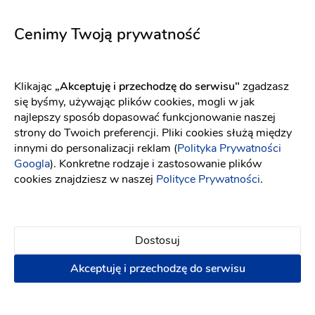
Aurelia różowa
5711
Fason: Prosta
Dekolt: Pod szyję
Fason: Syrena
Długość rękawa: Z dłu
Długość rękawa: Bez rękawów, Ramiączka
Cenimy Twoją prywatność
Klikając
„Akceptuję i przechodzę do serwisu"
zgadzasz
się byśmy, używając plików cookies, mogli w jak
najlepszy sposób dopasować funkcjonowanie naszej
strony do Twoich preferencji. Pliki cookies służą między
innymi do personalizacji reklam (
Polityka Prywatności
Googla
). Konkretne rodzaje i zastosowanie plików
cookies znajdziesz w naszej
Polityce Prywatności
.
Dostosuj
Akceptuję i przechodzę do serwisu
Elizabeth Passion
Maco Maco
5753
Madelaine
Fason: Litera A
Dekolt: Serce
Długość rękawa: Bez rami
Fason: Prosta, Litera A, Princessa, Empire