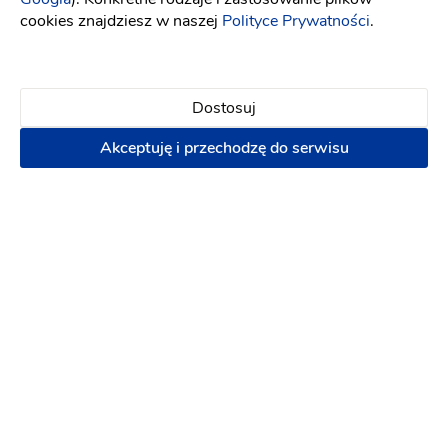
cookies znajdziesz w naszej
Polityce Prywatności
.
1 rok temu
Dostosuj
MArek D
MD
Rewelacyjna atmosfera, profesjonalne fryzjerki,
Akceptuję i przechodzę do serwisu
wysoka jakość. Gorąco polecam
8 lat temu
Lokalizacja