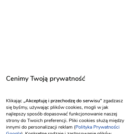
z opiniami[
link
]
5
2 opinie
Dodaj opinię
Obsługa
Oferta
Cenimy Twoją prywatność
Wygląd salonu
Ceny
Klikając
„Akceptuję i przechodzę do serwisu"
zgadzasz
Atmosfera
się byśmy, używając plików cookies, mogli w jak
najlepszy sposób dopasować funkcjonowanie naszej
strony do Twoich preferencji. Pliki cookies służą między
Kateryna V
innymi do personalizacji reklam (
Polityka Prywatności
KV
Miłe Pani ta przyjemna atmosfera. Polecam
Googla
). Konkretne rodzaje i zastosowanie plików