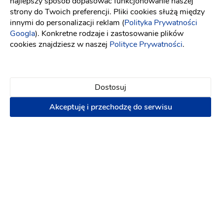
najlepszy sposób dopasować funkcjonowanie naszej
makijaż ślubny
Fryzura ślubna
Kreacja wizerunku
strony do Twoich preferencji. Pliki cookies służą między
innymi do personalizacji reklam (
Polityka Prywatności
350 zł
Googla
). Konkretne rodzaje i zastosowanie plików
cookies znajdziesz w naszej
Polityce Prywatności
.
Napisz wiadomość
PREMIUM
Dostosuj
Akceptuję i przechodzę do serwisu