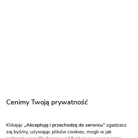
PREMIUM
Iwona Gzik makijaż & stylizacja fryzur
Cenimy Twoją prywatność
Uroda
-
19 km
od: Wołomin
Makijaż ślubny
Fryzjer
Klikając
„Akceptuję i przechodzę do serwisu"
zgadzasz
się byśmy, używając plików cookies, mogli w jak
Makijaż ślubny
Makijaż ślubny z dojazdem
Próbny