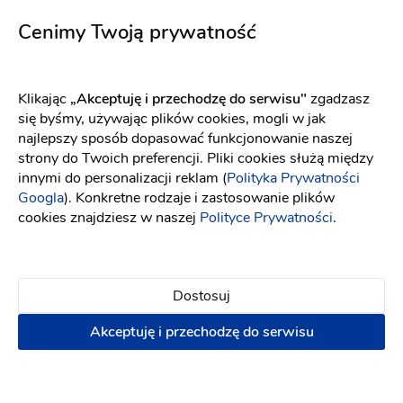
1800 zł
Cenimy Twoją prywatność
Napisz wiadomość
Klikając
„Akceptuję i przechodzę do serwisu"
zgadzasz
się byśmy, używając plików cookies, mogli w jak
PREMIUM
najlepszy sposób dopasować funkcjonowanie naszej
strony do Twoich preferencji. Pliki cookies służą między
innymi do personalizacji reklam (
Polityka Prywatności
Googla
). Konkretne rodzaje i zastosowanie plików
cookies znajdziesz w naszej
Polityce Prywatności
.
Dostosuj
Akceptuję i przechodzę do serwisu
Iwona Gzik makijaż & stylizacja fryzur