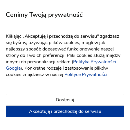
Cenimy Twoją prywatność
Klikając
„Akceptuję i przechodzę do serwisu"
zgadzasz
się byśmy, używając plików cookies, mogli w jak
najlepszy sposób dopasować funkcjonowanie naszej
strony do Twoich preferencji. Pliki cookies służą między
innymi do personalizacji reklam (
Polityka Prywatności
Googla
). Konkretne rodzaje i zastosowanie plików
Wax Studio - Depilacja woskiem i opalanie
cookies znajdziesz w naszej
Polityce Prywatności
.
natryskowe
Wellness & Spa
-
19 km
od: Gdynia
Uroda
Depilacja
Dostosuj
Akceptuję i przechodzę do serwisu
Woskowanie
Manicure i pedicure
Napisz wiadomość