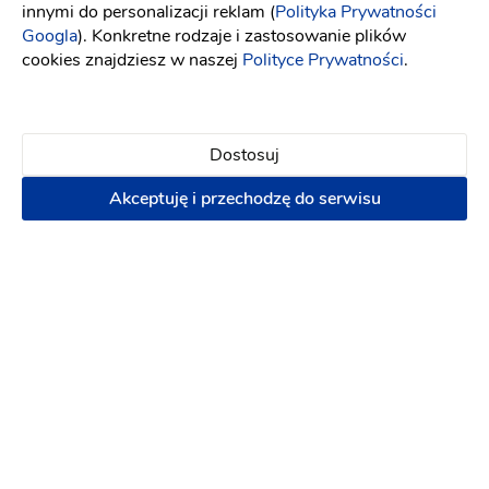
innymi do personalizacji reklam (
Polityka Prywatności
Wedding.pl
Wellness & Spa
Olsztyn
Googla
). Konkretne rodzaje i zastosowanie plików
cookies znajdziesz w naszej
Polityce Prywatności
.
Zobacz usługodawców w popularnych
miastach:
Dostosuj
Wellness & Spa Warszawa
Wellness & Spa Kraków
Wellness & Spa Wrocław
Wellness & Spa Poznań
Akceptuję i przechodzę do serwisu
Wellness & Spa Łódź
Wellness & Spa Lublin
Wellness & Spa Gdańsk
Wellness & Spa Katowice
Wellness & Spa Rzeszów
Wellness & Spa Szczecin
Wellness & Spa Bydgoszcz
Wellness & Spa Kielce
Wellness & Spa Toruń
Wellness & Spa Opole
Wellness & Spa Bielsko-Biała
Wyczyść
Filtry
Pokaż