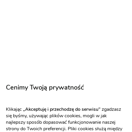
Akademia Urody Brigitte
Wellness & Spa
:
Olsztyn
Uroda
Makijaż ślubny
Makijaż ślubny
Makijaż ślubny z dojazdem
Cenimy Twoją prywatność
Manicure i pedicure
Próbny makijaż ślubny
Depilacja pastą cukrową
Napisz wiadomość
Klikając
„Akceptuję i przechodzę do serwisu"
zgadzasz
się byśmy, używając plików cookies, mogli w jak
najlepszy sposób dopasować funkcjonowanie naszej
strony do Twoich preferencji. Pliki cookies służą między