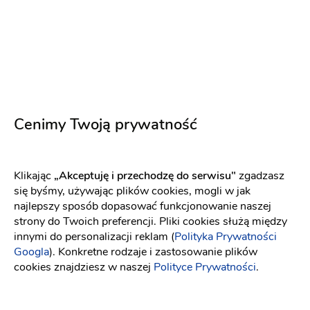
Cenimy Twoją prywatność
Paperart
Winietki
-
62 km
od: Zabrze
Klikając
„Akceptuję i przechodzę do serwisu"
zgadzasz
Dekoracje ślubne
Dekoracja sali
się byśmy, używając plików cookies, mogli w jak
najlepszy sposób dopasować funkcjonowanie naszej
strony do Twoich preferencji. Pliki cookies służą między
Dekorowanie sali
Księga gości
Numery na stoły
innymi do personalizacji reklam (
Polityka Prywatności
Zaproszenia ślubne
Zawiadomienia ślubne
Googla
). Konkretne rodzaje i zastosowanie plików
cookies znajdziesz w naszej
Polityce Prywatności
.
1 zł
Napisz wiadomość