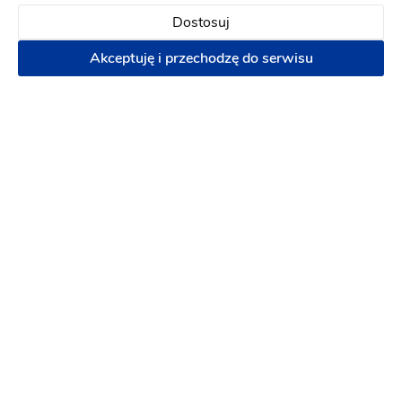
Dostosuj
Akceptuję i przechodzę do serwisu
ID Wedding Studio
Winietki
-
11 km
od: Zabrze
Zaproszenia
Artykuły dekoracyjne