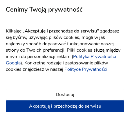
Atrakcje na wesele
-
dojeżdzam
do: Września
Cenimy Twoją prywatność
Pokazy artystyczne
Iluzjonista na wesele
(5)
Klikając
„Akceptuję i przechodzę do serwisu"
zgadzasz
PIERWSZY TANIEC
MAGICZNIE ROMANTYCZNIE
się byśmy, używając plików cookies, mogli w jak
POKAZ ILUZJI
ELEGANCKA OPRAWA
najlepszy sposób dopasować funkcjonowanie naszej
MUZYCZNA
KONCERT PLENER
strony do Twoich preferencji. Pliki cookies służą między
100 zł
innymi do personalizacji reklam (
Polityka Prywatności
Googla
). Konkretne rodzaje i zastosowanie plików
Napisz wiadomość
cookies znajdziesz w naszej
Polityce Prywatności
.
Dostosuj
Akceptuję i przechodzę do serwisu