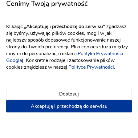
Cenimy Twoją prywatność
Ten usługodawca nie ma opinii
Klikając
„Akceptuję i przechodzę do serwisu"
zgadzasz
się byśmy, używając plików cookies, mogli w jak
Dodaj opinię
najlepszy sposób dopasować funkcjonowanie naszej
strony do Twoich preferencji. Pliki cookies służą między
innymi do personalizacji reklam (
Polityka Prywatności
Googla
). Konkretne rodzaje i zastosowanie plików
cookies znajdziesz w naszej
Polityce Prywatności
.
Pytania i odpowiedzi
Dostosuj
Akceptuję i przechodzę do serwisu
Od jak dawna współpracujesz z Parami Młodymi?
.
Czym wyróżnia się Twoja oferta?