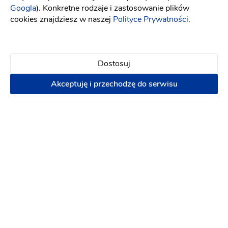
Googla
). Konkretne rodzaje i zastosowanie plików
cookies znajdziesz w naszej
Polityce Prywatności
.
Dostosuj
Akceptuję i przechodzę do serwisu
STUDIO fotografia i filmowanie- SAV
Jarosław Winkler
Fotograf ślubny
:
Sandomierz
Kamerzysta na wesele
(5)
Film ślubny
Pakiet: Reportaż + Plener
Pakiet:
Sesja narzeczeńska + Reportaż + Plener
Plener
ślubny
Reportaż ślubny
3000 zł