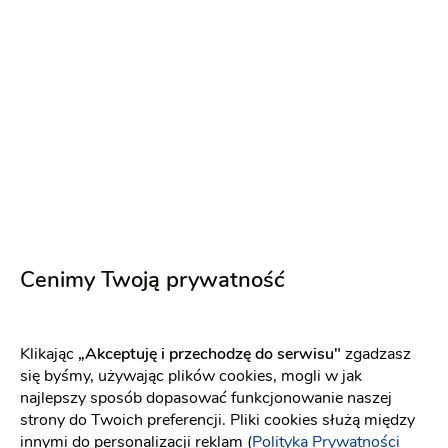
Fotograf ślubny
:
Sandomierz
Fotobudka
(13)
Fotobudka
Pakiet: Reportaż + Plener
Pakiet:
Sesja narzeczeńska + Reportaż + Plener
Plener
ślubny
Reportaż ślubny
Terminy last minute!
8.08.2026
15.08.2026
+ 24
2500 zł
Cenimy Twoją prywatność
Klikając
„Akceptuję i przechodzę do serwisu"
zgadzasz
się byśmy, używając plików cookies, mogli w jak
najlepszy sposób dopasować funkcjonowanie naszej
strony do Twoich preferencji. Pliki cookies służą między
innymi do personalizacji reklam (
Polityka Prywatności