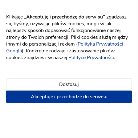
świetny kontakt, niezwykłe pomysły i indywidualne
podejście. Zdjęcia pozostaną wspaniałą pamiątką, która
pozostanie z Wami na zawsze. Podzielcie się z nami
Klikając
„Akceptuję i przechodzę do serwisu"
zgadzasz
Waszymi planami. Odpowiemy na wszystkie pytania.
się byśmy, używając plików cookies, mogli w jak
najlepszy sposób dopasować funkcjonowanie naszej
strony do Twoich preferencji. Pliki cookies służą między
innymi do personalizacji reklam (
Polityka Prywatności
Googla
). Konkretne rodzaje i zastosowanie plików
Opinie
cookies znajdziesz w naszej
Polityce Prywatności
.
Sprawdź jak dodać opinię i jakie są nasze zasady związane
z opiniami[
link
]
Dostosuj
Akceptuję i przechodzę do serwisu
5
14 opinii
Dodaj opinię