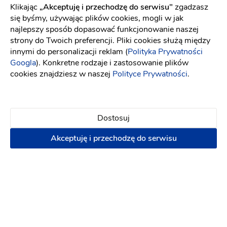
Klikając
„Akceptuję i przechodzę do serwisu"
zgadzasz
się byśmy, używając plików cookies, mogli w jak
najlepszy sposób dopasować funkcjonowanie naszej
strony do Twoich preferencji. Pliki cookies służą między
innymi do personalizacji reklam (
Polityka Prywatności
Googla
). Konkretne rodzaje i zastosowanie plików
cookies znajdziesz w naszej
Polityce Prywatności
.
Dostosuj
Akceptuję i przechodzę do serwisu
Weddings by Patrycja Walaszek
Konsultantka ślubna
-
dojeżdzam
do: Mikołów
(1)
Kompleksowa organizacja wesela
Napisz wiadomość