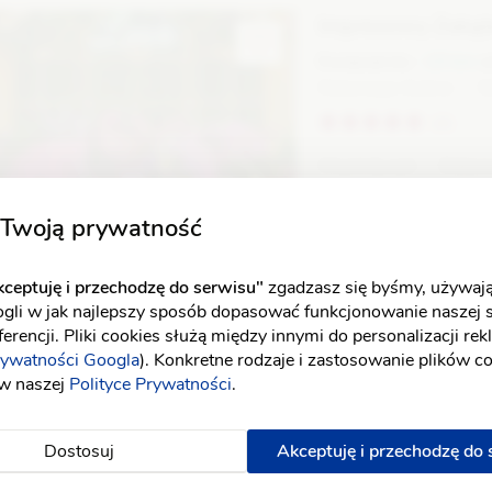
Imprezowy Zakąt
Kwiaciarnie
-
19 km
o
Dekoracje ślubne
S
(2)
Wystrój sali
Dekor
kościoła
Dekoracja 
Dekoracja balonowa
Twoją prywatność
ceptuję i przechodzę do serwisu"
zgadzasz się byśmy, używają
ogli w jak najlepszy sposób dopasować funkcjonowanie naszej 
Aneta Gnatowsk
PREMIUM
erencji. Pliki cookies służą między innymi do personalizacji re
Kwiaciarnie
-
104 km
rywatności Googla
). Konkretne rodzaje i zastosowanie plików c
Dekoracje ślubne
D
 w naszej
Polityce Prywatności
.
Dostosuj
Akceptuję i przechodzę do
Dekoracja kościoła
Dekorowanie kości