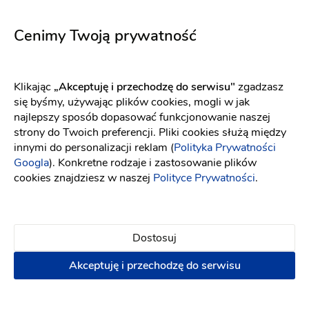
Kwiaciarnie
-
17 km
od: Małogoszcz
Dekoracje ślubne
Cenimy Twoją prywatność
(1)
Napisz wiadomość
Klikając
„Akceptuję i przechodzę do serwisu"
zgadzasz
się byśmy, używając plików cookies, mogli w jak
najlepszy sposób dopasować funkcjonowanie naszej
strony do Twoich preferencji. Pliki cookies służą między
innymi do personalizacji reklam (
Polityka Prywatności
Googla
). Konkretne rodzaje i zastosowanie plików
cookies znajdziesz w naszej
Polityce Prywatności
.
Dostosuj
Akceptuję i przechodzę do serwisu