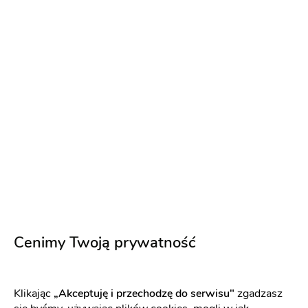
menu
Podziękowania dla gości
Podziękowania
dla rodziców
200 zł
Napisz wiadomość
Cenimy Twoją prywatność
Klikając
„Akceptuję i przechodzę do serwisu"
zgadzasz