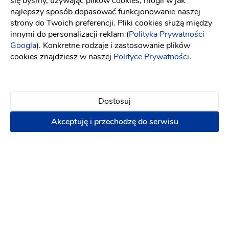
się byśmy, używając plików cookies, mogli w jak
najlepszy sposób dopasować funkcjonowanie naszej
Galeria Kwiatów
strony do Twoich preferencji. Pliki cookies służą między
Kwiaciarnie
-
79 km
od: Więcbork
innymi do personalizacji reklam (
Polityka Prywatności
Googla
). Konkretne rodzaje i zastosowanie plików
Dekoracje ślubne
Sklepy z dekoracjami
cookies znajdziesz w naszej
Polityce Prywatności
.
Dekoracja auta
Dekoracja kościoła
Dekoracja
pleneru do sesji
Wystrój sali
Plan stołów
Dostosuj
6000 zł
Akceptuję i przechodzę do serwisu
Napisz wiadomość