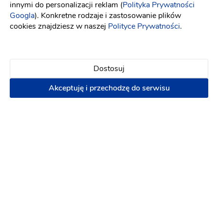
innymi do personalizacji reklam (
Polityka Prywatności
Googla
). Konkretne rodzaje i zastosowanie plików
Lokalizacja
cookies znajdziesz w naszej
Polityce Prywatności
.
Dostosuj
Akceptuję i przechodzę do serwisu
Terms of use
© 1987–2026 HERE, EuroGeographics