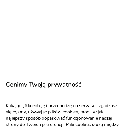
O nas
Opinie
Sprawdź jak dodać opinię i jakie są nasze zasady związane
z opiniami[
link
]
Cenimy Twoją prywatność
Ten usługodawca nie ma opinii
Dodaj opinię
Klikając
„Akceptuję i przechodzę do serwisu"
zgadzasz
się byśmy, używając plików cookies, mogli w jak
najlepszy sposób dopasować funkcjonowanie naszej
strony do Twoich preferencji. Pliki cookies służą między