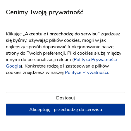
Cenimy Twoją prywatność
Agnieszka B
AB
Obsługa salonu jest profesjonalna. Jestem bardzo
Klikając
„Akceptuję i przechodzę do serwisu"
zgadzasz
zadowolona z możliwości zaprojektowania
się byśmy, używając plików cookies, mogli w jak
własnej sukni. Polecam salon wszystkim pannom
najlepszy sposób dopasować funkcjonowanie naszej
młodym, które chcą mieć oryginalną i
strony do Twoich preferencji. Pliki cookies służą między
niepowtarzalną suknię ślubną.
innymi do personalizacji reklam (
Polityka Prywatności
10 lat temu
Googla
). Konkretne rodzaje i zastosowanie plików
cookies znajdziesz w naszej
Polityce Prywatności
.
Ilona T
IT
Świetne dopasowanie do oferty do wymagań
Dostosuj
klienta.
Akceptuję i przechodzę do serwisu
10 lat temu