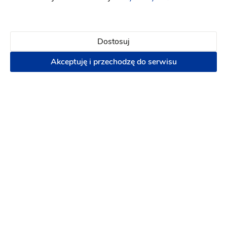
Amadeo van Vino Proseccovan
Wieczór panieński i kawalerski
:
Lublin
Dostosuj
Atrakcje na wesele
Barman na wesele
Akceptuję i przechodzę do serwisu
(5)
Oświetlenie dekoracyjne
Drink Bar
Mobilny bar
Obsługa barmańska
1500 zł
Napisz wiadomość