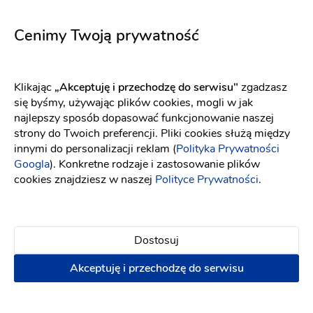
Atrakcje na wesele
Barman na wesele
Cenimy Twoją prywatność
Oświetlenie dekoracyjne
Drink Bar
Mobilny bar
Obsługa barmańska
Bańki mydlane
Klikając
„Akceptuję i przechodzę do serwisu"
zgadzasz
300 zł
się byśmy, używając plików cookies, mogli w jak
najlepszy sposób dopasować funkcjonowanie naszej
Napisz wiadomość
strony do Twoich preferencji. Pliki cookies służą między
innymi do personalizacji reklam (
Polityka Prywatności
Googla
). Konkretne rodzaje i zastosowanie plików
cookies znajdziesz w naszej
Polityce Prywatności
.
Dostosuj
Akceptuję i przechodzę do serwisu