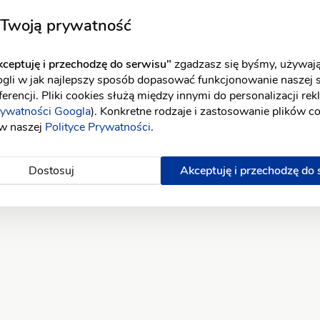
Twoją prywatność
ceptuję i przechodzę do serwisu"
zgadzasz się byśmy, używają
ogli w jak najlepszy sposób dopasować funkcjonowanie naszej 
erencji. Pliki cookies służą między innymi do personalizacji re
rywatności Googla
). Konkretne rodzaje i zastosowanie plików c
 w naszej
Polityce Prywatności
.
Dostosuj
Akceptuję i przechodzę do