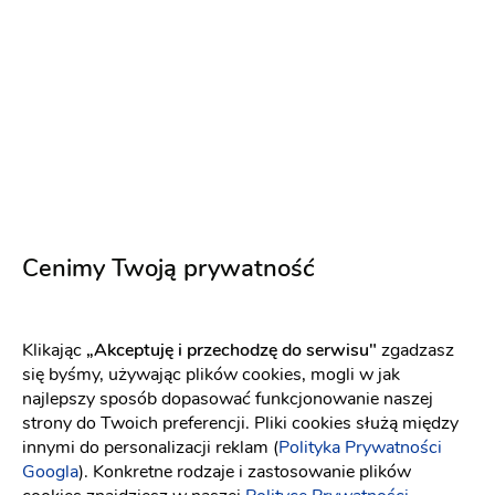
Pierwszy Taniec - Oktawian Kopczyński
Cenimy Twoją prywatność
Atrakcje na wesele
-
dojeżdzam
do: Ząbki
Szkoła tańca
Pokaz tańca
(31)
Klikając
„Akceptuję i przechodzę do serwisu"
zgadzasz
się byśmy, używając plików cookies, mogli w jak
Nauka tańca
najlepszy sposób dopasować funkcjonowanie naszej
190 zł
strony do Twoich preferencji. Pliki cookies służą między
innymi do personalizacji reklam (
Polityka Prywatności
Napisz wiadomość
Googla
). Konkretne rodzaje i zastosowanie plików