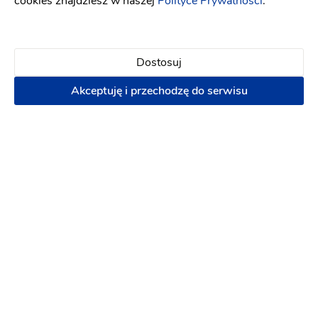
cookies znajdziesz w naszej
Polityce Prywatności
.
PREMIUM
Dostosuj
Akceptuję i przechodzę do serwisu
BEZBOOZE STORE
Atrakcje na wesele
-
dojeżdzam
do: Ząbki
Barman na wesele
Pokazy artystyczne