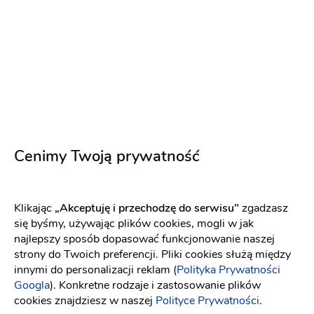
każdego projektu podchodzimy indywidualnie.
Dostosowuje się do charakteru imprezy, a także wymagań
zleceniodawcy, tworząc nasze aranżacje zgodne z kolorem
oraz motywem przewodnim przyjęcia. Candy bar może
stanowić idealne uzupełnienie stołu z fontanną
czekoladową lub stać się integralną częścią tradycyjnych
ciast na paterach. Ostateczna cena uzależniona jest od
wyboru słodyczy oraz ich ilości. Jesteśmy pewni, że z
pośród szerokiej oferty słodkości, każdy wybierze coś dla
Cenimy Twoją prywatność
siebie. Zapraszam do kontaktu :)
Klikając
„Akceptuję i przechodzę do serwisu"
zgadzasz
się byśmy, używając plików cookies, mogli w jak
Opinie
najlepszy sposób dopasować funkcjonowanie naszej
strony do Twoich preferencji. Pliki cookies służą między
Sprawdź jak dodać opinię i jakie są nasze zasady związane
innymi do personalizacji reklam (
Polityka Prywatności
z opiniami[
link
]
Googla
). Konkretne rodzaje i zastosowanie plików
cookies znajdziesz w naszej
Polityce Prywatności
.