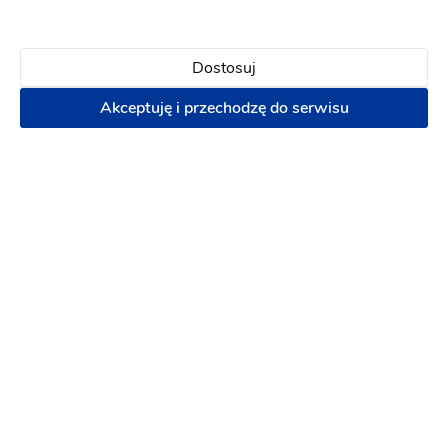
Ten usługodawca nie ma opinii
Dostosuj
Dodaj opinię
Akceptuję i przechodzę do serwisu
Pytania i odpowiedzi
Od jak dawna współpracujesz z Parami Młodymi?
Od półtorej roku. Czyli od 2015 roku :)