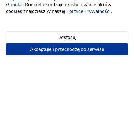
Googla
). Konkretne rodzaje i zastosowanie plików
PREMIUM
cookies znajdziesz w naszej
Polityce Prywatności
.
Dostosuj
Akceptuję i przechodzę do serwisu
FotoBuzz
Fotograf ślubny
-
dojeżdzam
do: Grójec
Fotobudka
Fotobudka