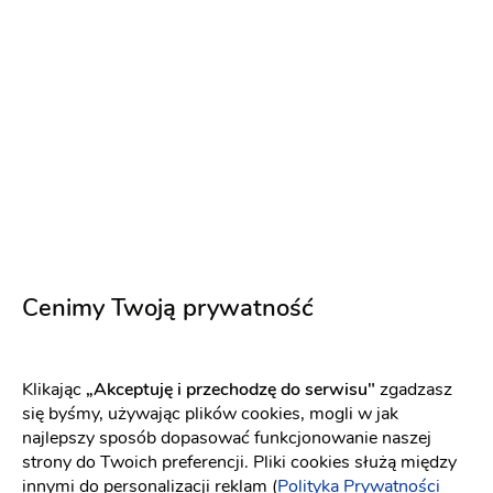
SLOWMOTION STUDIO
Fotograf ślubny
-
dojeżdzam
do: Grójec
Kamerzysta na wesele
(4)
Filmowanie z powietrza (DRON)
Podziękowanie dla
Cenimy Twoją prywatność
rodziców w formie teledysku
Reportaż Ślubny
Sesja narzeczeńska w formie teledysku
Film ślubny
500 zł
Klikając
„Akceptuję i przechodzę do serwisu"
zgadzasz
się byśmy, używając plików cookies, mogli w jak
Napisz wiadomość
najlepszy sposób dopasować funkcjonowanie naszej
strony do Twoich preferencji. Pliki cookies służą między
innymi do personalizacji reklam (
Polityka Prywatności