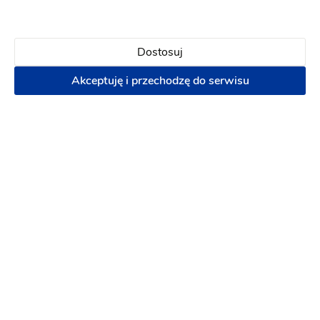
marzenie
1 rok temu
Dostosuj
Akceptuję i przechodzę do serwisu
Ania L
AL
Z całego serca polecam wszystkim, Szymon to
najlepszy DJ z jakim się spotkałam i nie ma sobie
równych! Prowadzenie imprezy naprawdę na
wysokim poziomie, widać że Szymon zna się na
rzeczy, jest pełen pozytywnej energii i pasji do
tego co robi.
1 rok temu
Radosław S
RS
Impreza na najwyższym poziomie ❤️❤️❤️
polecamy z całego serca