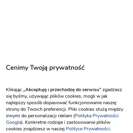
bardzo profesjonalny, punktualny i otwarty na
nasze sugestie. Jeśli szukasz DJ-a, który potrafi
rozkręcić każdą imprezę, to ten jest strzałem w
dziesiątkę!
1 rok temu
Katarzyna K
KK
Cenimy Twoją prywatność
Bardzo serdecznie polecam tego DJ widać że ma
bardzo duże doświadczenia i wie co robić żeby
zabawa była jak najlepsza
Klikając
„Akceptuję i przechodzę do serwisu"
zgadzasz
1 rok temu
się byśmy, używając plików cookies, mogli w jak
najlepszy sposób dopasować funkcjonowanie naszej
strony do Twoich preferencji. Pliki cookies służą między
innymi do personalizacji reklam (
Polityka Prywatności
Julia S
JS
Googla
). Konkretne rodzaje i zastosowanie plików
Najlepszy dj na jakiego mogłam trafić. Świetna
cookies znajdziesz w naszej
Polityce Prywatności
.
atmosfera i zabawa. Serdecznie polecam...Dj