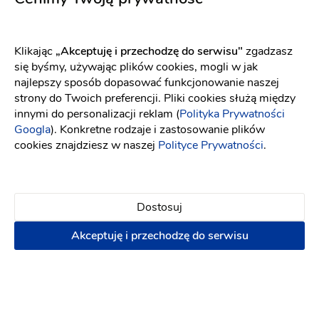
3000 zł
Klikając
„Akceptuję i przechodzę do serwisu"
zgadzasz
Napisz wiadomość
się byśmy, używając plików cookies, mogli w jak
najlepszy sposób dopasować funkcjonowanie naszej
strony do Twoich preferencji. Pliki cookies służą między
innymi do personalizacji reklam (
Polityka Prywatności
PREMIUM
Googla
). Konkretne rodzaje i zastosowanie plików
cookies znajdziesz w naszej
Polityce Prywatności
.
Dostosuj
Akceptuję i przechodzę do serwisu
DJ' TUREK - WODZIREJ &