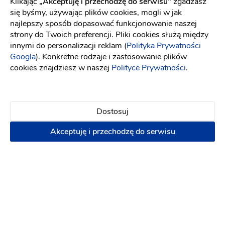
Klikając
„Akceptuję i przechodzę do serwisu"
zgadzasz
się byśmy, używając plików cookies, mogli w jak
najlepszy sposób dopasować funkcjonowanie naszej
strony do Twoich preferencji. Pliki cookies służą między
innymi do personalizacji reklam (
Polityka Prywatności
Googla
). Konkretne rodzaje i zastosowanie plików
cookies znajdziesz w naszej
Polityce Prywatności
.
Dostosuj
Akceptuję i przechodzę do serwisu
GivAna
Plan stołów
-
52 km
od: Rabka-Zdrój
Dekoracje ślubne
Kwiaciarnie