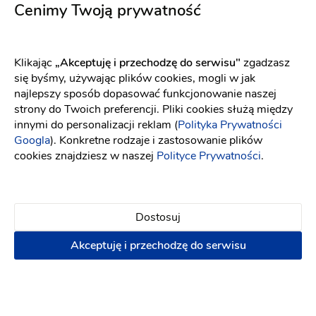
Cenimy Twoją prywatność
Klikając
„Akceptuję i przechodzę do serwisu"
zgadzasz
Opinie
się byśmy, używając plików cookies, mogli w jak
najlepszy sposób dopasować funkcjonowanie naszej
Sprawdź jak dodać opinię i jakie są nasze zasady związane
strony do Twoich preferencji. Pliki cookies służą między
z opiniami[
link
]
innymi do personalizacji reklam (
Polityka Prywatności
Googla
). Konkretne rodzaje i zastosowanie plików
cookies znajdziesz w naszej
Polityce Prywatności
.
Ten usługodawca nie ma opinii
Dodaj opinię
Dostosuj
Akceptuję i przechodzę do serwisu