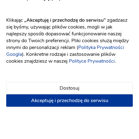
Menu Obiekt weselny Zapach Drewna Resort & Lake to
oprócz wspaniałej atmosfery także kuchnia na najwyższym
poziomie. Razem z naszym szefem kuchni przygotujemy
Klikając
„Akceptuję i przechodzę do serwisu"
zgadzasz
dla Was niezwykłe kompozycje smakowe stworzone na
się byśmy, używając plików cookies, mogli w jak
bazie tradycyjnych dań. W naszej ofercie znajdziecie
najlepszy sposób dopasować funkcjonowanie naszej
zarówno tradycyjne dania kuchni polskiej i regionalnej, jak i
strony do Twoich preferencji. Pliki cookies służą między
potrawy orientalne, kuchnię fusion i śródziemnomorską.
innymi do personalizacji reklam (
Polityka Prywatności
Jeśli jesteście fanami słodkości, to z wielką przyjemnością
Googla
). Konkretne rodzaje i zastosowanie plików
cookies znajdziesz w naszej
Polityce Prywatności
.
przygotujemy także słodki kącik.
Dostosuj
Opinie
Akceptuję i przechodzę do serwisu
Sprawdź jak dodać opinię i jakie są nasze zasady związane
z opiniami[
link
]