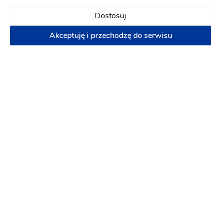
Napisz wiadomość
Dostosuj
Akceptuję i przechodzę do serwisu
PREMIUM
NOWOŚĆ
Ukrytyformat.com
Sala weselna
-
82 km
od: Nidzica
Dom weselny
Wesele w stylu vintage