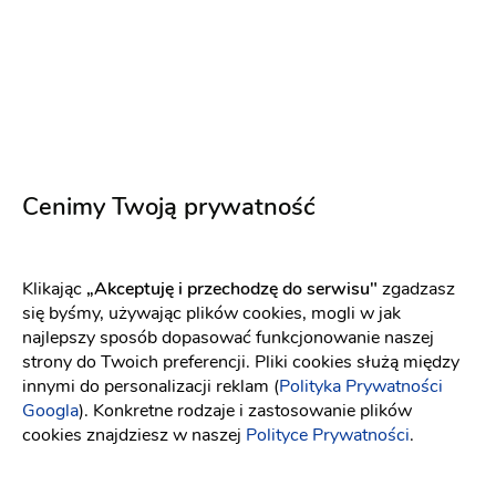
Cenimy Twoją prywatność
Klikając
„Akceptuję i przechodzę do serwisu"
zgadzasz
Zapach Drewna
się byśmy, używając plików cookies, mogli w jak
Sala weselna
-
52 km
od: Nidzica
najlepszy sposób dopasować funkcjonowanie naszej
Dom weselny
Wesele w stylu boho
strony do Twoich preferencji. Pliki cookies służą między
innymi do personalizacji reklam (
Polityka Prywatności
Googla
). Konkretne rodzaje i zastosowanie plików
Dekoracje
Grill
Klimatyzacja
Kuchnia
Nocleg
cookies znajdziesz w naszej
Polityce Prywatności
.
350 zł
75 osób