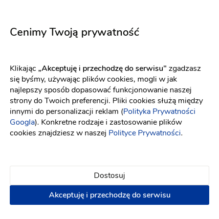
Klaudia S
KS
Cenimy Twoją prywatność
Świetna atmosfera w salonie, bardzo duży wybór
sukienek! Obsługa na wysokim poziomie, Panie
cierpliwe, pomocne i przemiłe! Jestem bardzo
Klikając
„Akceptuję i przechodzę do serwisu"
zgadzasz
zadowolona. Polecam ten salon wszystkim
się byśmy, używając plików cookies, mogli w jak
przyszłym pannom młodym! Pozdrawiam
najlepszy sposób dopasować funkcjonowanie naszej
9 lat temu
strony do Twoich preferencji. Pliki cookies służą między
innymi do personalizacji reklam (
Polityka Prywatności
Googla
). Konkretne rodzaje i zastosowanie plików
cookies znajdziesz w naszej
Polityce Prywatności
.
Milena P
MP
mila obsluga
9 lat temu
Dostosuj
Akceptuję i przechodzę do serwisu
Karolina G
KG