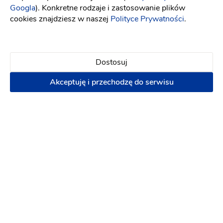
Googla
). Konkretne rodzaje i zastosowanie plików
cookies znajdziesz w naszej
Polityce Prywatności
.
Dostosuj
DJ Arkadiusz
Akceptuję i przechodzę do serwisu
Dj na wesele
-
dojeżdzam
do: Jarocin
(11)
Biesiada
Wesele dwujęzyczne
3000 zł
Napisz wiadomość
PREMIUM