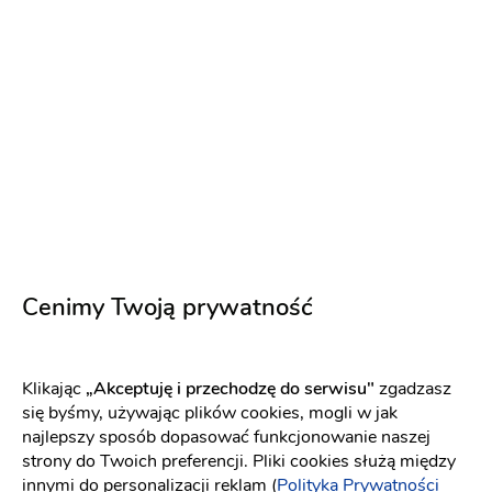
Dj Ricardo
Dj na wesele
:
Jarocin
Biesiada
Własne oświetlenie
1500 zł
Napisz wiadomość
Cenimy Twoją prywatność
PREMIUM
Klikając
„Akceptuję i przechodzę do serwisu"
zgadzasz
się byśmy, używając plików cookies, mogli w jak
najlepszy sposób dopasować funkcjonowanie naszej
strony do Twoich preferencji. Pliki cookies służą między
innymi do personalizacji reklam (
Polityka Prywatności