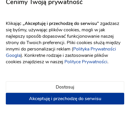
Cenimy Twoją prywatność
prezentując swoje oferty.
Dodaj zlecenie
Klikając
„Akceptuję i przechodzę do serwisu"
zgadzasz
się byśmy, używając plików cookies, mogli w jak
najlepszy sposób dopasować funkcjonowanie naszej
strony do Twoich preferencji. Pliki cookies służą między
Wedding.pl
Zdrowie
Opolskie
innymi do personalizacji reklam (
Polityka Prywatności
Googla
). Konkretne rodzaje i zastosowanie plików
Wyczyść
cookies znajdziesz w naszej
Polityce Prywatności
.
Filtry
Pokaż
Dostosuj
wyniki
Opinie
←
Akceptuję i przechodzę do serwisu
Wszystkie
Kariera
kategorie
Regulamin (miał zastosowanie do 15.03.2023r.)
Kategorie
Regulamin (ma zastosowanie od 15.03.2023r.)