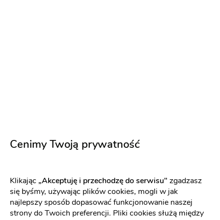
Napisz wiadomość
Cenimy Twoją prywatność
Błaszczyk Arkadiusz Prywatna Praktyka
Klikając
„Akceptuję i przechodzę do serwisu"
zgadzasz
się byśmy, używając plików cookies, mogli w jak
Stomatologiczna
najlepszy sposób dopasować funkcjonowanie naszej
Zdrowie
:
Łódź
strony do Twoich preferencji. Pliki cookies służą między