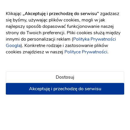
Klikając
„Akceptuję i przechodzę do serwisu"
zgadzasz
się byśmy, używając plików cookies, mogli w jak
najlepszy sposób dopasować funkcjonowanie naszej
strony do Twoich preferencji. Pliki cookies służą między
innymi do personalizacji reklam (
Polityka Prywatności
Googla
). Konkretne rodzaje i zastosowanie plików
cookies znajdziesz w naszej
Polityce Prywatności
.
Dostosuj
Gratis Kielce
Akceptuję i przechodzę do serwisu
Zespoły weselne
-
dojeżdzam
do: Starachowice
(1)
Biesiada
Własne oświetlenie