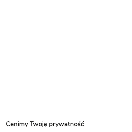
4Event | Zespół eventowy
Zespoły weselne
-
dojeżdzam
do: Starachowice
(10)
Oprawa muzyczna wesela
Cenimy Twoją prywatność