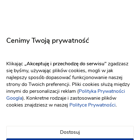
Ten usługodawca nie ma opinii
Dodaj opinię
Cenimy Twoją prywatność
Klikając
„Akceptuję i przechodzę do serwisu"
zgadzasz
się byśmy, używając plików cookies, mogli w jak
najlepszy sposób dopasować funkcjonowanie naszej
strony do Twoich preferencji. Pliki cookies służą między
Pytania i odpowiedzi
innymi do personalizacji reklam (
Polityka Prywatności
Googla
). Konkretne rodzaje i zastosowanie plików
cookies znajdziesz w naszej
Polityce Prywatności
.
Od jak dawna współpracujesz z Parami Młodymi?
W branży weselnej działamy od kilku lat, regularnie
obsługując wesela, studniówki i imprezy okolicznościowe.
Dostosuj
Zdobyte doświadczenie pozwala nam swobodnie