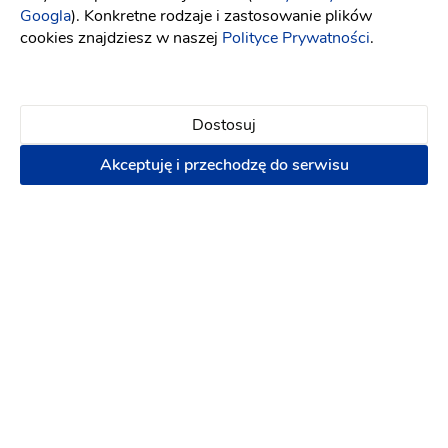
Googla
). Konkretne rodzaje i zastosowanie plików
cookies znajdziesz w naszej
Polityce Prywatności
.
PREMIUM
Dostosuj
Akceptuję i przechodzę do serwisu
Pałac Polanka
Sala weselna
-
97 km
od: Limanowa
Pałac na wesele
Wesele w stylu retro
(1)