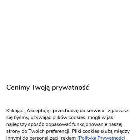
Gazdówka pod Lasem
Sala weselna
-
60 km
od: Limanowa
Dom weselny
Wesele w stylu górskim
Cenimy Twoją prywatność
Dekoracje
Grill
Klimatyzacja
Kuchnia
Nocleg
Terminy last minute!
8.08.2026
15.08.2026
+ 20
Klikając
„Akceptuję i przechodzę do serwisu"
zgadzasz
się byśmy, używając plików cookies, mogli w jak
280 zł
300 osób
najlepszy sposób dopasować funkcjonowanie naszej
strony do Twoich preferencji. Pliki cookies służą między
Napisz wiadomość
innymi do personalizacji reklam (
Polityka Prywatności