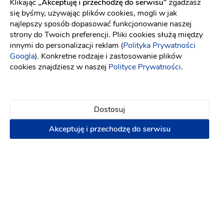
Klikając
„Akceptuję i przechodzę do serwisu"
zgadzasz
Atmosfera
się byśmy, używając plików cookies, mogli w jak
najlepszy sposób dopasować funkcjonowanie naszej
strony do Twoich preferencji. Pliki cookies służą między
Blazej R
BR
innymi do personalizacji reklam (
Polityka Prywatności
Polecam
Googla
). Konkretne rodzaje i zastosowanie plików
cookies znajdziesz w naszej
Polityce Prywatności
.
1 rok temu
Dostosuj
Pytania i odpowiedzi
Akceptuję i przechodzę do serwisu
Od jak dawna współpracujesz z Parami Młodymi?
od 2003 roku
Czym wyróżnia się Twoja oferta?
indywidualnym podejściem do klienta
Czy dajesz możliwość ustalenia lub modyfikacji