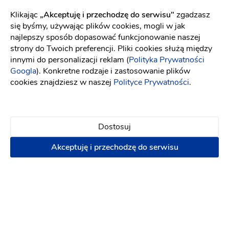
Napisz wiadomość
Klikając
„Akceptuję i przechodzę do serwisu"
zgadzasz
się byśmy, używając plików cookies, mogli w jak
najlepszy sposób dopasować funkcjonowanie naszej
strony do Twoich preferencji. Pliki cookies służą między
innymi do personalizacji reklam (
Polityka Prywatności
Googla
). Konkretne rodzaje i zastosowanie plików
cookies znajdziesz w naszej
Polityce Prywatności
.
Dostosuj
Akceptuję i przechodzę do serwisu
LIVE ART by Anya&Davide - pokaz +
PREZENT dla Młodej Pary!
Atrakcje na wesele
-
dojeżdzam
do: Bytów