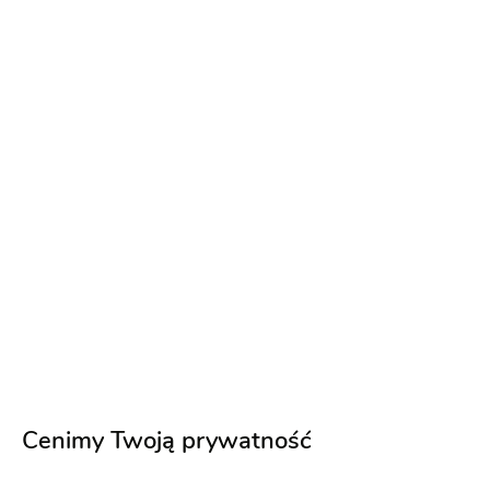
Dream Dance Natalia Wojdak
Atrakcje na wesele
-
dojeżdzam
do: Bytów
Szkoła tańca
Pokaz tańca
(31)
Pokaz
Nauka tańca
Taniec z ogniem
Cenimy Twoją prywatność
170 zł