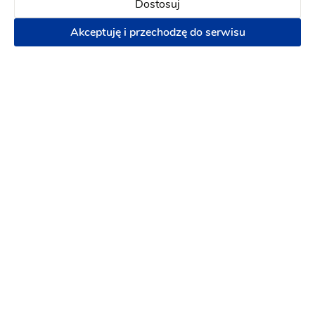
Dostosuj
Akceptuję i przechodzę do serwisu
Cocktail Bar Barman na wesele Cocktail
Bar Barmani Lemon Bar
Barman na wesele
:
Elbląg
Atrakcje na wesele
Pokazy artystyczne
Drink Bar
Mobilny bar
Obsługa barmańska
Pokaz barmański
1500 zł
Napisz wiadomość