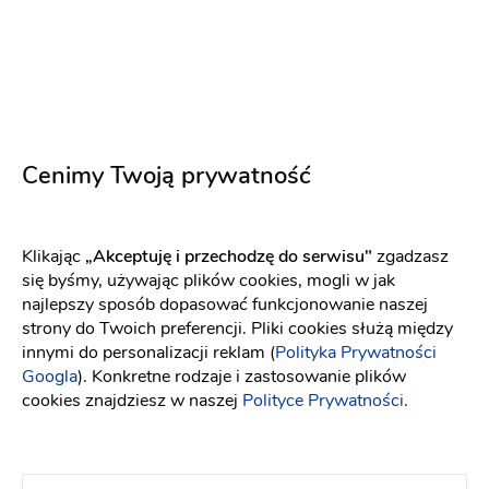
Atrakcje na wesele
Winne wesele
(2)
Drink Bar
Mobilny bar
Obsługa barmańska
Oświetlenie dekoracyjne
Terminy last minute!
Cenimy Twoją prywatność
8.08.2026
15.08.2026
+ 24
200 zł
Klikając
„Akceptuję i przechodzę do serwisu"
zgadzasz
Napisz wiadomość
się byśmy, używając plików cookies, mogli w jak
najlepszy sposób dopasować funkcjonowanie naszej
strony do Twoich preferencji. Pliki cookies służą między
innymi do personalizacji reklam (
Polityka Prywatności
Googla
). Konkretne rodzaje i zastosowanie plików
cookies znajdziesz w naszej
Polityce Prywatności
.